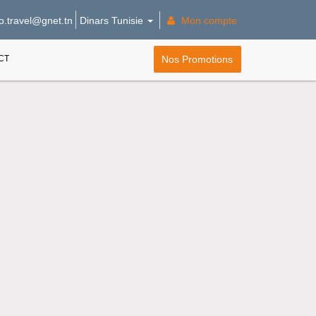
Dinars Tunisie
Mon compte
o.travel@gnet.tn
Nos Promotions
CT